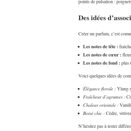
points de pulsation : poignet
Des idées d’associ
Créer un parfum, c’est comme
Les notes de tête :
fraîche
Les notes de cœur :
fleur
Les notes de fond :
plus t
Voici quelques idées de com
Élégance florale :
Ylang-yl
Fraîcheur d’agrumes :
Cit
Chaleur orientale :
Vanill
Boisé chic :
Cèdre, vétiver
N’hésitez pas à tester différ