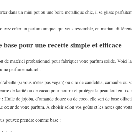
orter dans un mini pot ou une boîte métallique chic, il se glisse parfait
uvez créer un parfum unique, qui vous ressemble, en mariant différentes
e base pour une recette simple et efficace
u de matériel professionnel pour fabriquer votre parfum solide. Voici la 
baume parfumé naturel :
d’abeille (si vous n’êtes pas vegan) ou cire de candelilla, carnauba ou so
urre de karité ou de cacao pour nourrir et protéger la peau tout en fixa
 :
Huile de jojoba, d’amande douce ou de coco, elle sert de base olfactive
e cœur de votre parfum. À choisir selon vos goûts et les notes que vous
ous pouvez prendre comme base :