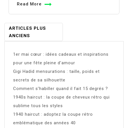
Read More
Navigation
ARTICLES PLUS
ANCIENS
Des
Articles
1er mai cœur : idées cadeaux et inspirations
pour une fête pleine d’amour
Gigi Hadid mensurations : taille, poids et
secrets de sa silhouette
Comment s’habiller quand il fait 15 degrés ?
1940s haircut : la coupe de cheveux rétro qui
sublime tous les styles
1940 haircut : adoptez la coupe rétro
emblématique des années 40