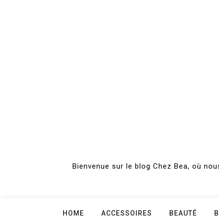
Skip
to
content
Bienvenue sur le blog Chez Bea, où nous
HOME
ACCESSOIRES
BEAUTÉ
B