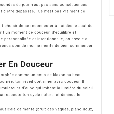
secondes du jour n’est pas sans conséquences.
ment d’être dépassée… Ce n’est pas vraiment ce
est choisir de se reconnecter à soi dès le saut du
prit un moment de douceur, d’équilibre et
e personnalisée et intentionnelle, on envoie à
prends soin de moi, je mérite de bien commencer
ler En Douceur
 à Morphée comme un coup de klaxon au beau
ournée, ton réveil doit rimer avec douceur. Il
imulateurs d’aube qui imitent la lumière du soleil
qui respecte ton cycle naturel et diminue le
usicale calmante (bruit des vagues, piano doux,