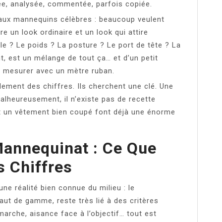
ée, analysée, commentée, parfois copiée.
e aux mannequins célèbres : beaucoup veulent
e un look ordinaire et un look qui attire
lle ? Le poids ? La posture ? Le port de tête ? La
, est un mélange de tout ça… et d’un petit
s mesurer avec un mètre ruban.
ement des chiffres. Ils cherchent une clé. Une
alheureusement, il n’existe pas de recette
 un vêtement bien coupé font déjà une énorme
annequinat : Ce Que
s Chiffres
ne réalité bien connue du milieu : le
ut de gamme, reste très lié à des critères
émarche, aisance face à l’objectif… tout est