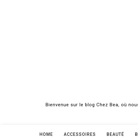
Skip
to
content
Bienvenue sur le blog Chez Bea, où nous
HOME
ACCESSOIRES
BEAUTÉ
B