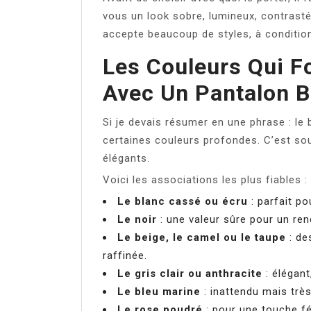
vous un look sobre, lumineux, contrasté
accepte beaucoup de styles, à condition
Les Couleurs Qui F
Avec Un Pantalon 
Si je devais résumer en une phrase : le
certaines couleurs profondes. C’est sou
élégants.
Voici les associations les plus fiables :
Le blanc cassé ou écru
: parfait po
Le noir
: une valeur sûre pour un ren
Le beige, le camel ou le taupe
: de
raffinée.
Le gris clair ou anthracite
: élégant
Le bleu marine
: inattendu mais très
Le rose poudré
: pour une touche fé