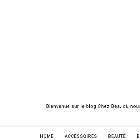
Skip
to
content
Bienvenue sur le blog Chez Bea, où nous
HOME
ACCESSOIRES
BEAUTÉ
B