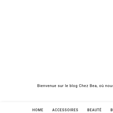
Skip
to
content
Bienvenue sur le blog Chez Bea, où nous
HOME
ACCESSOIRES
BEAUTÉ
B