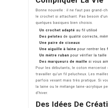
Compliquer La Vie
Bonne nouvelle : il ne faut pas grand-c
le crochet si attachant. Pas besoin d’un 
quelques basiques bien choisis.
Un crochet adapté
au fil utilisé
Des pelotes
de qualité correcte, mêm
Une paire de ciseaux
Une aiguille à laine
pour rentrer les f
Un mètre ruban
pour vérifier la taill
Des marqueurs de maille
si vous aim
Pour les débutants, le coton mercerisé o
travailler qu’un fil pelucheux. Les maill
parfois vexant mais très pratique. Si v
la laine ou le mélange laine-acrylique pe
d’hiver.
Des Idées De Créat