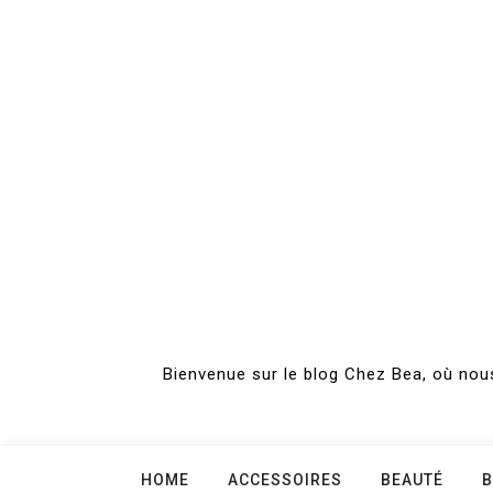
Skip
to
content
Bienvenue sur le blog Chez Bea, où nous
HOME
ACCESSOIRES
BEAUTÉ
B