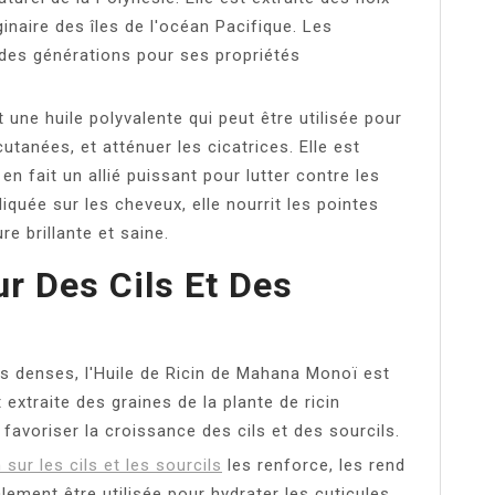
inaire des îles de l'océan Pacifique. Les
s des générations pour ses propriétés
 une huile polyvalente qui peut être utilisée pour
cutanées, et atténuer les cicatrices. Elle est
en fait un allié puissant pour lutter contre les
iquée sur les cheveux, elle nourrit les pointes
e brillante et saine.
ur Des Cils Et Des
ils denses, l'Huile de Ricin de Mahana Monoï est
t extraite des graines de la plante de ricin
favoriser la croissance des cils et des sourcils.
n sur les cils et les sourcils
les renforce, les rend
alement être utilisée pour hydrater les cuticules,