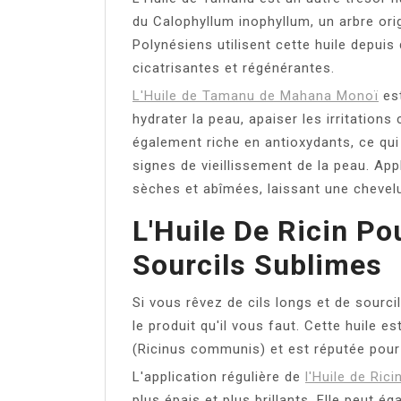
du Calophyllum inophyllum, un arbre orig
Polynésiens utilisent cette huile depui
cicatrisantes et régénérantes.
L'Huile de Tamanu de Mahana Monoï
est
hydrater la peau, apaiser les irritations 
également riche en antioxydants, ce qui 
signes de vieillissement de la peau. Appl
sèches et abîmées, laissant une chevelur
L'Huile De Ricin Po
Sourcils Sublimes
Si vous rêvez de cils longs et de sourc
le produit qu'il vous faut. Cette huile es
(Ricinus communis) et est réputée pour 
L'application régulière de
l'Huile de Rici
plus épais et plus brillants. Elle peut ég