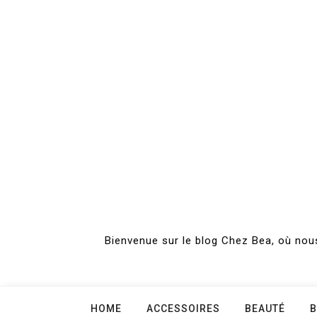
Skip
to
content
Bienvenue sur le blog Chez Bea, où nous
HOME
ACCESSOIRES
BEAUTÉ
B