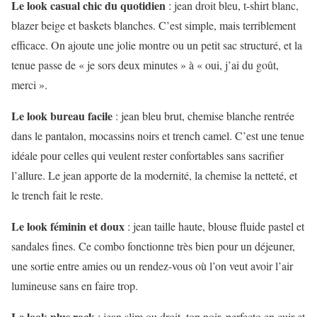
Le look casual chic du quotidien
: jean droit bleu, t-shirt blanc,
blazer beige et baskets blanches. C’est simple, mais terriblement
efficace. On ajoute une jolie montre ou un petit sac structuré, et la
tenue passe de « je sors deux minutes » à « oui, j’ai du goût,
merci ».
Le look bureau facile
: jean bleu brut, chemise blanche rentrée
dans le pantalon, mocassins noirs et trench camel. C’est une tenue
idéale pour celles qui veulent rester confortables sans sacrifier
l’allure. Le jean apporte de la modernité, la chemise la netteté, et
le trench fait le reste.
Le look féminin et doux
: jean taille haute, blouse fluide pastel et
sandales fines. Ce combo fonctionne très bien pour un déjeuner,
une sortie entre amies ou un rendez-vous où l’on veut avoir l’air
lumineuse sans en faire trop.
Le look plus rock
: jean slim ou droit, top noir, perfecto en cuir et